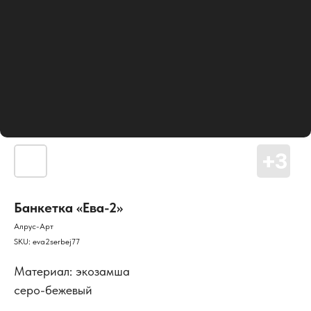
Банкетка «Ева-2»
Алрус-Арт
SKU:
eva2serbej77
Материал: экозамша
серо-бежевый