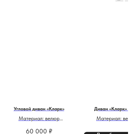
Угловой диван «Кларк»
Диван «Кларк» L
Материал: велюр
Материал: вел
Цвет: фиолетовый
Цвет: горчичны
60 000
₽